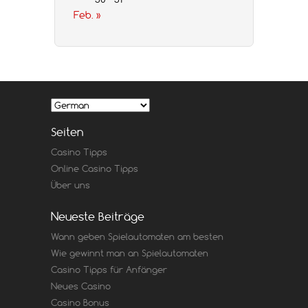
Feb. »
Seiten
Casino Tipps
Online Casino Tipps
Über uns
Neueste Beiträge
Wann geben Spielautomaten am besten
Wie gewinnt man an Spielautomaten
Casino Tipps für Anfänger
Neues Casino
Casino Bonus