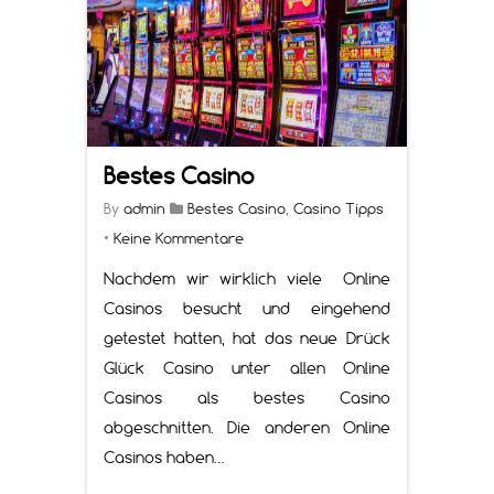
Bestes Casino
By
admin
Bestes Casino
,
Casino Tipps
•
Keine Kommentare
Nachdem wir wirklich viele Online
Casinos besucht und eingehend
getestet hatten, hat das neue Drück
Glück Casino unter allen Online
Casinos als bestes Casino
abgeschnitten. Die anderen Online
Casinos haben…