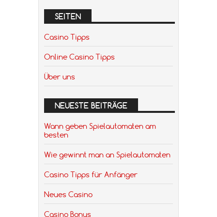
SEITEN
Casino Tipps
Online Casino Tipps
Über uns
NEUESTE BEITRÄGE
Wann geben Spielautomaten am
besten
Wie gewinnt man an Spielautomaten
Casino Tipps für Anfänger
Neues Casino
Casino Bonus