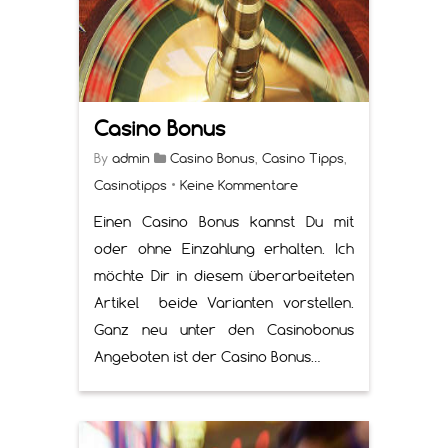
Casino Bonus
By
admin
Casino Bonus
,
Casino Tipps
,
Casinotipps
•
Keine Kommentare
Einen Casino Bonus kannst Du mit
oder ohne Einzahlung erhalten. Ich
möchte Dir in diesem überarbeiteten
Artikel beide Varianten vorstellen.
Ganz neu unter den Casinobonus
Angeboten ist der Casino Bonus…