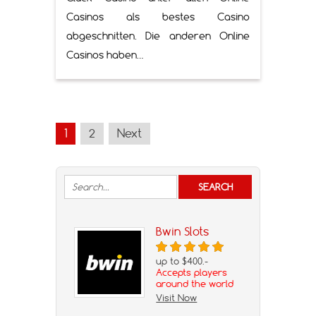
Casinos als bestes Casino
abgeschnitten. Die anderen Online
Casinos haben…
1
2
Next
Bwin Slots
up to $400.-
Accepts players
around the world
Visit Now