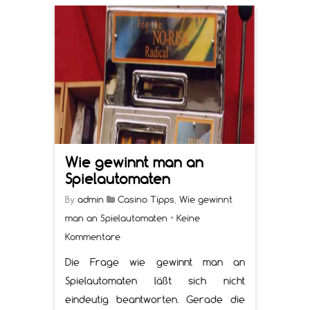
Wie gewinnt man an
Spielautomaten
By
admin
Casino Tipps
,
Wie gewinnt
man an Spielautomaten
•
Keine
Kommentare
Die Frage wie gewinnt man an
Spielautomaten läßt sich nicht
eindeutig beantworten. Gerade die